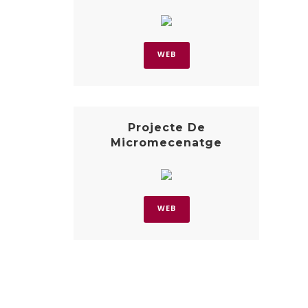
WEB
Projecte De
Micromecenatge
WEB