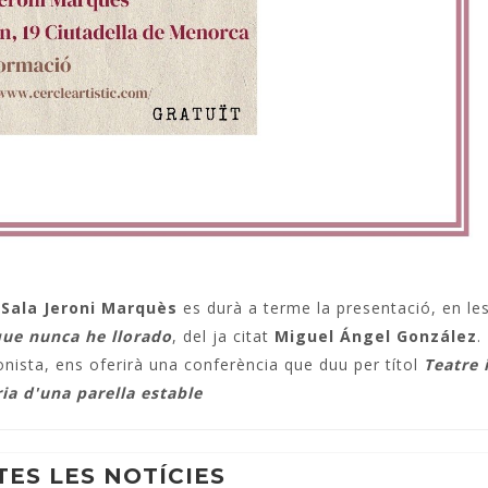
a Sala Jeroni Marquès
es durà a terme la presentació, en le
que nunca he llorado
, del ja citat
Miguel Ángel González
.
nista, ens oferirà una conferència que duu per títol
Teatre 
ria d'una parella estable
TES LES NOTÍCIES