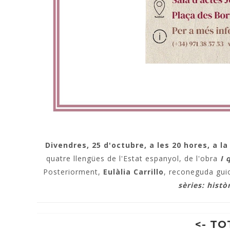
Divendres, 25 d'octubre, a les 20 hores, a l
quatre llengües de l'Estat espanyol, de l'obra
I 
Posteriorment,
Eulàlia Carrillo
, reconeguda guio
sèries: histò
<- TO