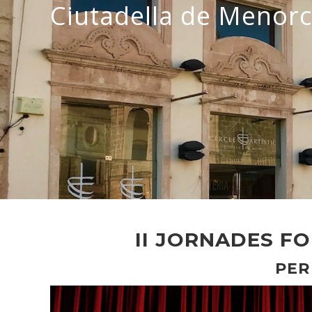
Ciutadella de Menor
II JORNADES F
PER