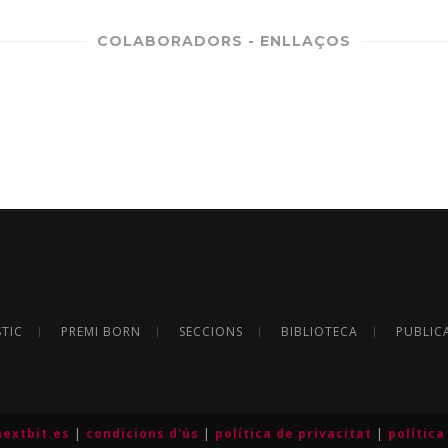
COLABORADORS - ENLLAÇOS
STIC
PREMI BORN
SECCIONS
BIBLIOTECA
PUBLIC
extbit.es
|
condicions d'ús
|
política de privacitat
|
política