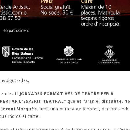
nvolguts/des,
tza les
II JORNADES FORMATIVES DE TEATRE PER A
SPERTAR L'ESPERIT TEATRAL"
que es faran
el
dissabte,
16
 Jeroni Marquès
, amb una durada de 6 hores, d'acord amb
que indica el cartell.
amb el Màster d'Interpretació en la tècnica C.O.D.A a càrre