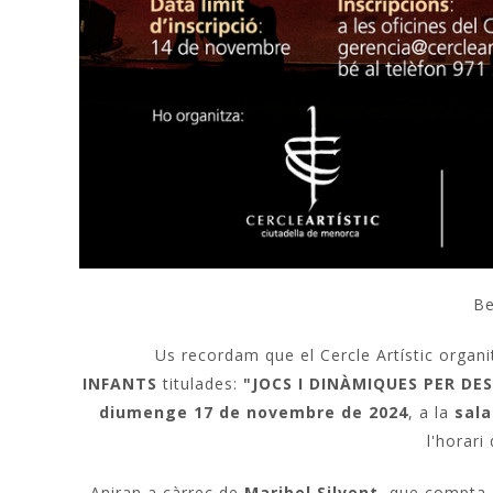
Be
Us recordam que el Cercle Artístic organi
INFANTS
titulades:
"JOCS I DINÀMIQUES PER DE
diumenge 17
de novembre de 2024
, a la
sala
l'horari 
Aniran a càrrec de
Maribel Silvent
, que compta 