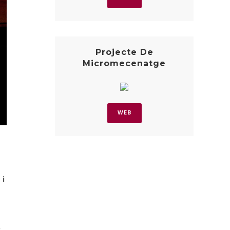
Projecte De
Micromecenatge
WEB
 i
c