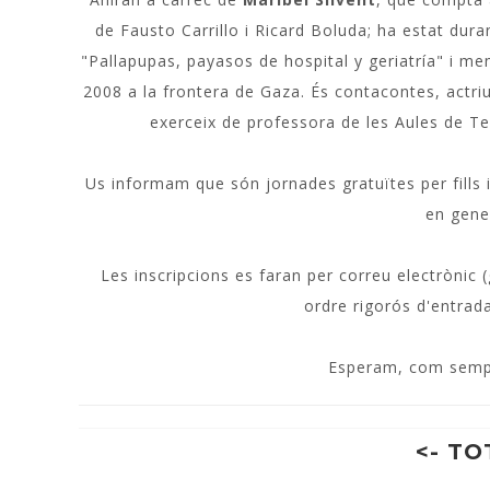
de Fausto Carrillo i Ricard Boluda; ha estat dura
"Pallapupas, payasos de hospital y geriatría" i me
2008 a la frontera de Gaza. És contacontes, actriu
exerceix de professora de les Aules de Tea
Us informam que són jornades gratuïtes per fills i f
en gene
Les inscripcions es faran per correu electrònic (
ordre rigorós d'entrad
Esperam, com sempre
<- TO