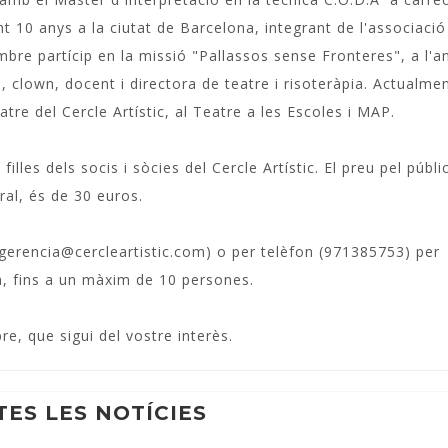
nt 10 anys a la ciutat de Barcelona, integrant de l'associació
mbre partícip en la missió "Pallassos sense Fronteres", a l'a
, clown, docent i directora de teatre i risoteràpia. Actualme
tre del Cercle Artístic, al Teatre a les Escoles i MAP.
illes dels socis i sòcies del Cercle Artístic. El preu pel públic
ral, és de 30 euros.
gerencia@cercleartistic.com
) o per telèfon (971385753) per
a, fins a un màxim de 10 persones.
, que sigui del vostre interès.
TES LES NOTÍCIES