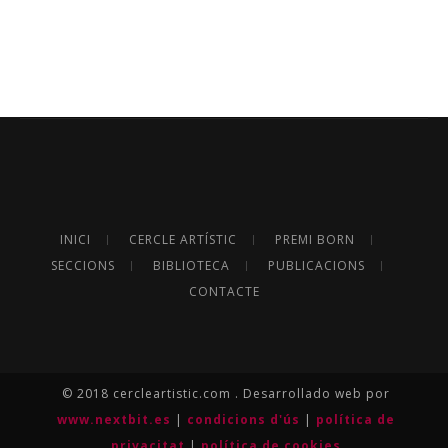
INICI
CERCLE ARTÍSTIC
PREMI BORN
SECCIONS
BIBLIOTECA
PUBLICACIONS
CONTACTE
© 2018 cercleartistic.com . Desarrollado web por
www.nextbit.es
|
condicions d'ús
|
política de
privacitat
|
política de cookies